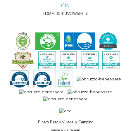
CIN
IT067035B1JVOW5MT9
Pineto Beach Village & Camping
privacy
-
sitemap