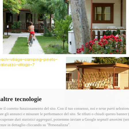
 altre tecnologie
re il corretto funzionamento del sito. Con il tuo consenso, noi e
terze parti selezion
re gli annunci e misurare le performance del sito. Se rifiuti o chiudi questo banner 
recuperare
dati statistici aggregati
, potremmo inviare a Google
segnali anonimi
(sen
renze in dettaglio cliccando su "Personalizza".