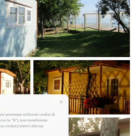
Continua senza accettare
ate
potremmo utilizzare cookie di
(con la "X"), non installeremo
za cookie) relativi alla tua