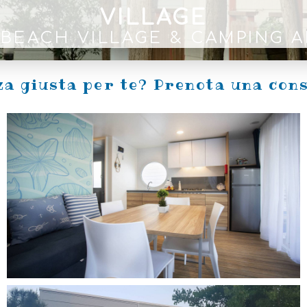
VILLAGE
 BEACH VILLAGE & CAMPING 
za giusta per te? Prenota una cons