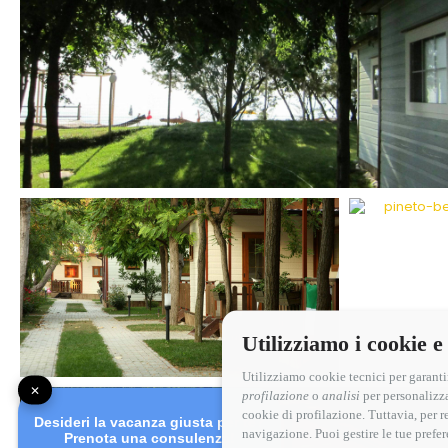
Utilizziamo i cookie e
Utilizziamo cookie tecnici per garanti
✕
profilazione
o
analisi
per personalizza
cookie di profilazione. Tuttavia, per 
Desideri la vacanza giusta per te?
navigazione. Puoi gestire le tue prefe
Prenota una consulenza!