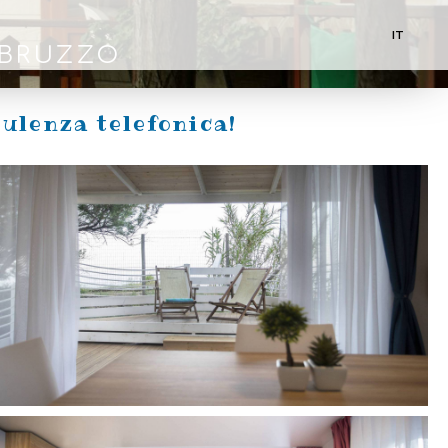
IT
ABRUZZO
EN
DE
ulenza telefonica!